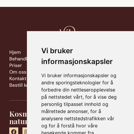
Vi bruker
Hjem
Behandlinger
informasjonskapsler
Priser
Om oss
Vi bruker informasjonskapsler og
Kontakt
andre sporingsteknologier for å
Bestill konsultasjon
forbedre din nettleseropplevelse
på nettstedet vårt, for å vise deg
personlig tilpasset innhold og
Kosmetiske behandlinger med
målrettede annonser, for å
naturlige resultater
analysere nettstedstrafikken vår
og for å forstå hvor våre
besøkende kommer fra.