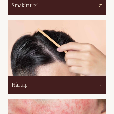
Småkirurgi
Hårtap