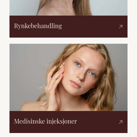
Rynkebehandling
Medisinske injeksjoner